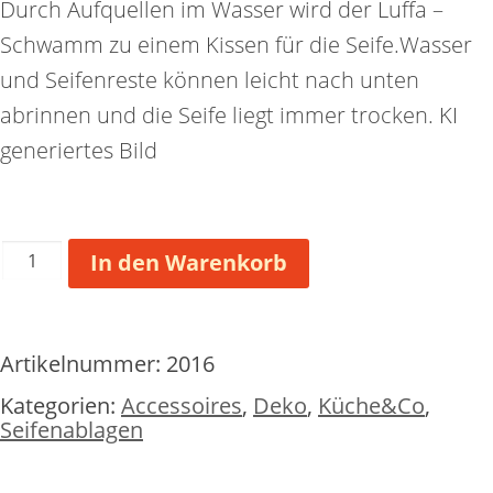
Durch Aufquellen im Wasser wird der Luffa –
Schwamm zu einem Kissen für die Seife.Wasser
und Seifenreste können leicht nach unten
abrinnen und die Seife liegt immer trocken. KI
generiertes Bild
Luffa
In den Warenkorb
-
Schwamm
rechteckig
Artikelnummer:
2016
Menge
Kategorien:
Accessoires
,
Deko
,
Küche&Co
,
Seifenablagen