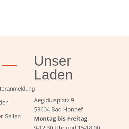
s
Unser
Laden
tteranmeldung
Aegidiusplatz 9
den
53604 Bad Honnef
r Seifen
Montag bis Freitag
9-12.30 Uhr und 15-18.00