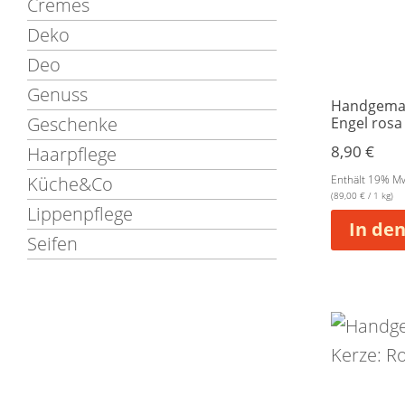
Cremes
Deko
Deo
Genuss
Handgemac
Geschenke
Engel rosa
8,90
€
Haarpflege
Küche&Co
Enthält 19% M
(
89,00
€
/ 1 kg)
Lippenpflege
In de
Seifen