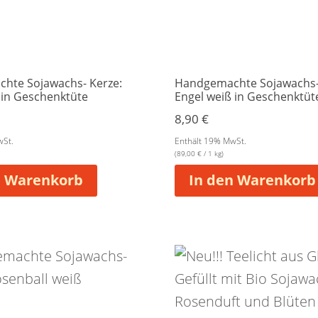
hte Sojawachs- Kerze:
Handgemachte Sojawachs-
 in Geschenktüte
Engel weiß in Geschenktüt
8,90
€
wSt.
Enthält 19% MwSt.
(
89,00
€
/ 1 kg)
n Warenkorb
In den Warenkorb