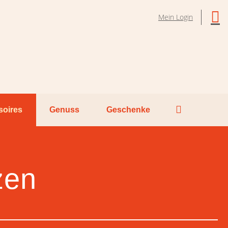
Mein Login
soires
Genuss
Geschenke
zen