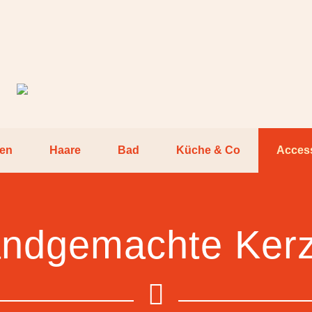
pen
Haare
Bad
Küche & Co
Acces
ndgemachte Ker