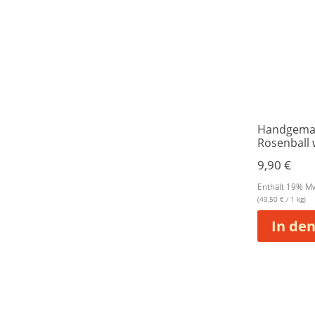
Handgemac
Rosenball 
9,90
€
Enthält 19% M
(
49,50
€
/ 1 kg)
In de