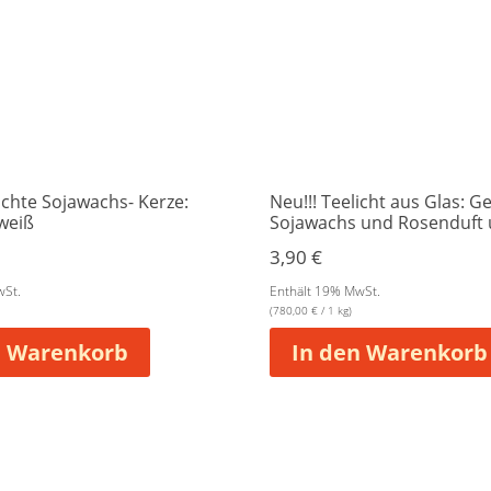
hte Sojawachs- Kerze:
Neu!!! Teelicht aus Glas: Ge
weiß
Sojawachs und Rosenduft 
3,90
€
wSt.
Enthält 19% MwSt.
(
780,00
€
/ 1 kg)
n Warenkorb
In den Warenkorb