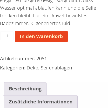
elegante Holzgitterdesign sorgt dafür, dass
Wasser optimal ablaufen kann und die Seife
trocken bleibt. Für ein Umweltbewußtes
Badezimmer. KI generiertes Bild
Seifenablage
In den Warenkorb
aus
Bambus
glatt
Artikelnummer:
2051
mit
Ablauflöcher
Kategorien:
Deko
,
Seifenablagen
Menge
Beschreibung
Zusätzliche Informationen