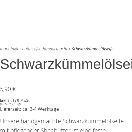
manufaktur naturseifen handgemacht
>
Schwarzkümmelölseife
Schwarzkümmelölsei
5,90
€
Enthält 19% MwSt.
(
65,56
€
/ 1 kg)
Lieferzeit: ca. 3-4 Werktage
Unsere handgemachte Schwarzkümmelölseife
mit pflegender Sheabutter ist eine feste,