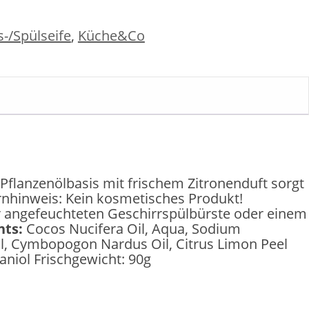
-/Spülseife
,
Küche&Co
Pflanzenölbasis mit frischem Zitronenduft sorgt
rnhinweis: Kein kosmetisches Produkt!
r angefeuchteten Geschirrspülbürste oder einem
nts:
Cocos Nucifera Oil, Aqua, Sodium
il, Cymbopogon Nardus Oil, Citrus Limon Peel
raniol Frischgewicht: 90g