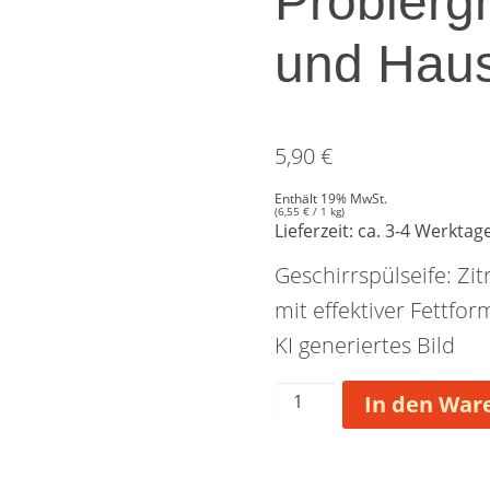
Probiergr
und Haus
5,90
€
Enthält 19% MwSt.
(
6,55
€
/ 1 kg)
Lieferzeit: ca. 3-4 Werktag
Geschirrspülseife: Zit
mit effektiver Fettfor
KI generiertes Bild
Probiergröße!!!
In den War
Geschirrspül-
und
Haushaltsseife