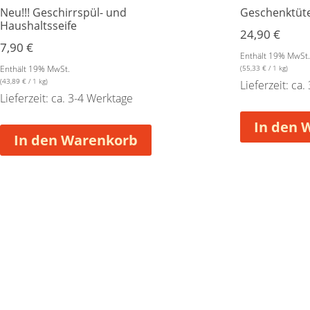
Neu!!! Geschirrspül- und
Geschenktüte
Haushaltsseife
24,90
€
7,90
€
Enthält 19% MwSt
Enthält 19% MwSt.
(
55,33
€
/ 1 kg)
(
43,89
€
/ 1 kg)
Lieferzeit: ca
Lieferzeit: ca. 3-4 Werktage
In den 
In den Warenkorb