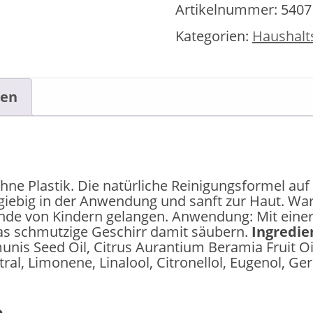
Artikelnummer:
5407
Menge
Kategorien:
Haushalts
nen
ne Plastik. Die natürliche Reinigungsformel auf 
rgiebig in der Anwendung und sanft zur Haut. Wa
ände von Kindern gelangen. Anwendung: Mit eine
s schmutzige Geschirr damit säubern.
Ingredie
unis Seed Oil, Citrus Aurantium Beramia Fruit O
tral, Limonene, Linalool, Citronellol, Eugenol, Ge