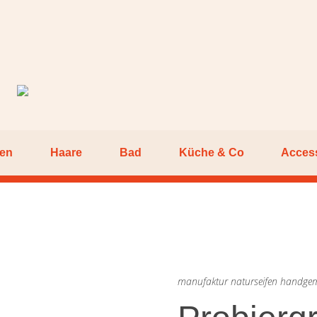
pen
Haare
Bad
Küche & Co
Acces
manufaktur naturseifen handge