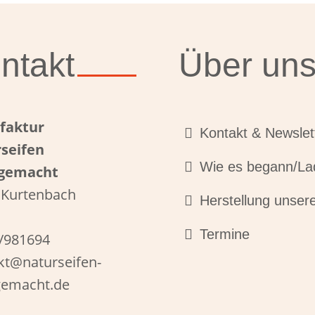
ntakt
Über un
faktur
Kontakt & Newsle
seifen
Wie es begann/La
gemacht
 Kurtenbach
Herstellung unsere
Termine
/981694
kt@naturseifen-
emacht.de