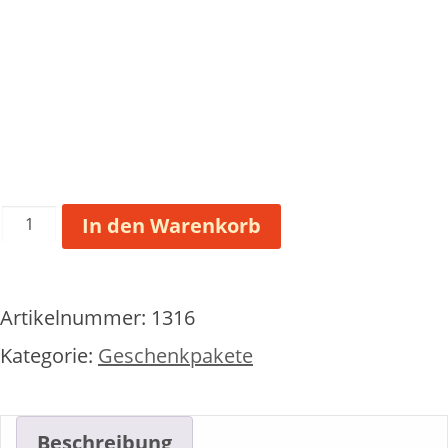
Genießerdusche
In den Warenkorb
in
der
Tüte:
Artikelnummer:
1316
Parfümfreie
Zone
Kategorie:
Geschenkpakete
Menge
Beschreibung