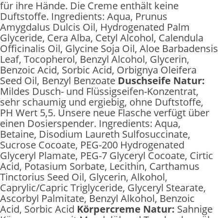
für ihre Hände. Die Creme enthält keine
Duftstoffe. Ingredients: Aqua, Prunus
Amygdalus Dulcis Oil, Hydrogenated Palm
Glyceride, Cera Alba, Cetyl Alcohol, Calendula
Officinalis Oil, Glycine Soja Oil, Aloe Barbadensis
Leaf, Tocopherol, Benzyl Alcohol, Glycerin,
Benzoic Acid, Sorbic Acid, Orbignya Oleifera
Seed Oil, Benzyl Benzoate
Duschseife Natur:
Mildes Dusch- und Flüssigseifen-Konzentrat,
sehr schaumig und ergiebig, ohne Duftstoffe,
PH Wert 5,5. Unsere neue Flasche verfügt über
einen Dosierspender. Ingredients: Aqua,
Betaine, Disodium Laureth Sulfosuccinate,
Sucrose Cocoate, PEG-200 Hydrogenated
Glyceryl Plamate, PEG-7 Glyceryl Cocoate, Cirtic
Acid, Potasium Sorbate, Lecithin, Carthamus
Tinctorius Seed Oil, Glycerin, Alkohol,
Caprylic/Capric Triglyceride, Glyceryl Stearate,
Ascorbyl Palmitate, Benzyl Alkohol, Benzoic
Acid, Sorbic Acid
Körpercreme Natur:
Sahnige