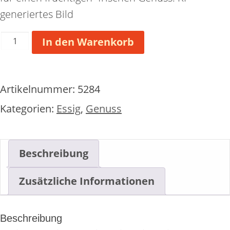
generiertes Bild
Essig
In den Warenkorb
Balsam
Wildbrombeer
Menge
Artikelnummer:
5284
Kategorien:
Essig
,
Genuss
Beschreibung
Zusätzliche Informationen
Beschreibung