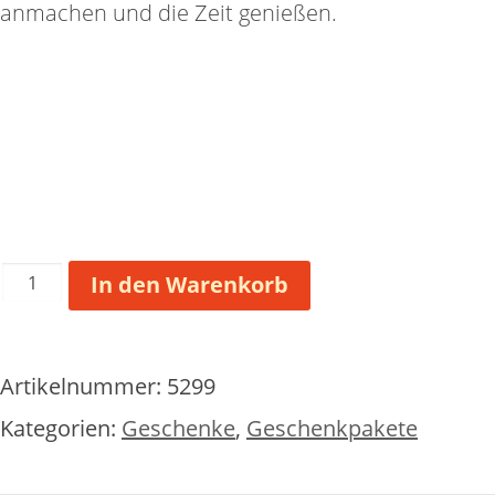
anmachen und die Zeit genießen.
Geburtstags-
In den Warenkorb
Tüte
für
einen
Artikelnummer:
5299
Lieblingsmenschen
Menge
Kategorien:
Geschenke
,
Geschenkpakete