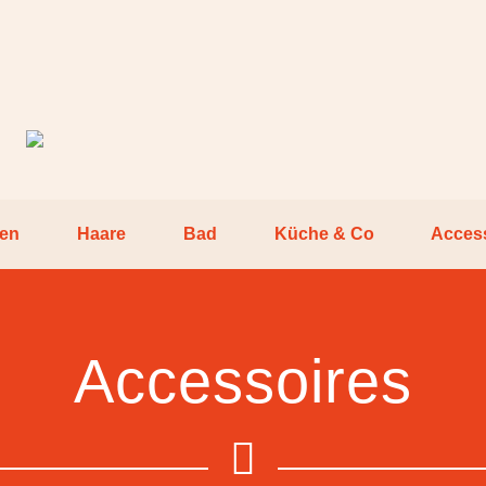
pen
Haare
Bad
Küche & Co
Acces
Accessoires