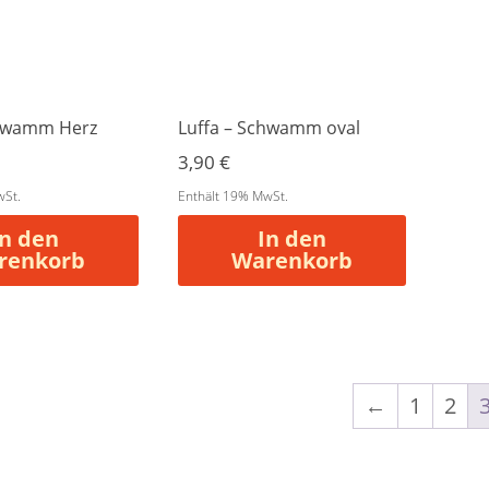
chwamm Herz
Luffa – Schwamm oval
3,90
€
wSt.
Enthält 19% MwSt.
In den
In den
renkorb
Warenkorb
←
1
2